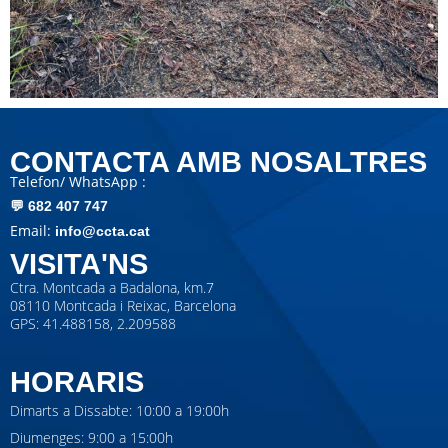
CONTACTA AMB NOSALTRES
Telefon/ WhatsApp :
💬
682 407 747
Email:
info@ccta.cat
VISITA'NS
Ctra. Montcada a Badalona, km.7
08110 Montcada i Reixac, Barcelona
GPS: 41.488158, 2.209588
HORARIS
Dimarts a Dissabte: 10:00 a 19:00h
Diumenges: 9:00 a 15:00h